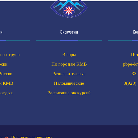
ги
Экскурсии
Ко
ных групп
В горы
Пят
рсии
По городам КМВ
pbpe-k
России
Развлекательные
33
ии КМВ
Паломнические
8(928)
 отдых
Расписание экскурсий
рсий.
. Все права защищены