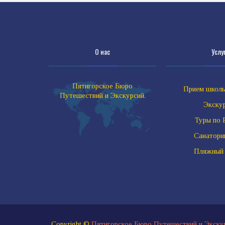
О нас
Услу
Пятигорское Бюро
Прием школь
Путешествий и Экскурсий.
Экску
Туры по 
Санатор
Пляжный
Copyright ©
Пятигорское Бюро Путешествий и Экску