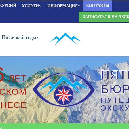
КУРСИЙ
КОНТАКТЫ
УСЛУГИ
ИНФОРМАЦИЯ
ЗАПИСАТЬСЯ НА ЭКС
Пляжный отдых
6
ПЯТ
ЛЕТ
БЮ
ЕСКОМ
ПУТЕ
ЗНЕСЕ
ЭКСК