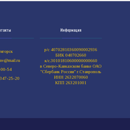
нтакты
Информация
р/с 40702810360090002936
игорск
БИК 040702660
mv@mail.ru
к/с.30101810600000000660
в Северо-Кавказском банке ОАО
-00-54
"Сбербанк России" г.Ставрополь
ИНН 2632070060
 347-25-20
КПП 263201001