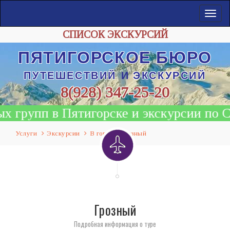
Меню
СПИСОК ЭКСКУРСИЙ
ПЯТИГОРСКОЕ БЮРО
ПУТЕШЕСТВИЙ
И
ЭКСКУРСИЙ
8(928) 347-25-20
рупп в Пятигорске и экскурсии по Сев
Услуги
Экскурсии
В горы
Грозный
Грозный
Подробная информация о туре